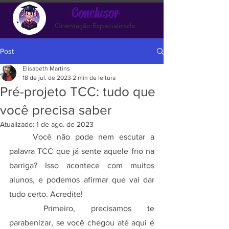
Conclusor
Orientação Especializada
Post
Elisabeth Martins
18 de jul. de 2023
2 min de leitura
Pré-projeto TCC: tudo que
você precisa saber
Atualizado:
1 de ago. de 2023
	Você não pode nem escutar a 
palavra TCC que já sente aquele frio na 
barriga? Isso acontece com muitos 
alunos, e podemos afirmar que vai dar 
tudo certo. Acredite!
	Primeiro, precisamos te 
parabenizar, se você chegou até aqui é 